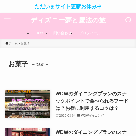
ただいまサイト更新お休み中
ディズニー夢と魔法の旅
HOME
問い合わせ
プロフィール
ホーム
お菓子
お菓子
– tag –
WDWのダイニングプランのスナ
ックポイントで食べられるフード
は？お得に利用するコツは？
2020-03-04
WDWダイニング
WDWのダイニングプランのスナ