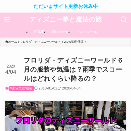
ただいまサイト更新お休み中
ディズニー夢と魔法の旅
HOME
問い合わせ
プロフィール
ホーム
フロリダ・ディズニーワールド
WDW気候/服装
フロリダ・ディズニーワールド６
2020
月の服装や気温は？雨季でスコー
4/04
ルはどれくらい降るの？
2018-01-02
2020-04-04
WDW気候/服装