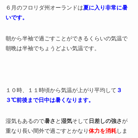
６月のフロリダ州オーランドは
夏に入り非常に暑
いです。
朝から半袖で過ごすことができるくらいの気温で
朝晩は半袖でちょうどよい気温です。
１０時、１１時頃から気温が上がり平均して
３
３℃前後まで日中は暑くなります。
湿気もあるので
暑さ
と
湿気
そして
日差しの強さ
が
重なり長い間外で過ごすとかなり
体力を消耗
しま