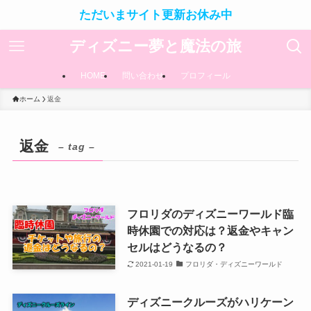
ただいまサイト更新お休み中
ディズニー夢と魔法の旅
HOME
問い合わせ
プロフィール
ホーム
返金
返金
– tag –
フロリダのディズニーワールド臨
時休園での対応は？返金やキャン
セルはどうなるの？
2021-01-19
フロリダ・ディズニーワールド
ディズニークルーズがハリケーン